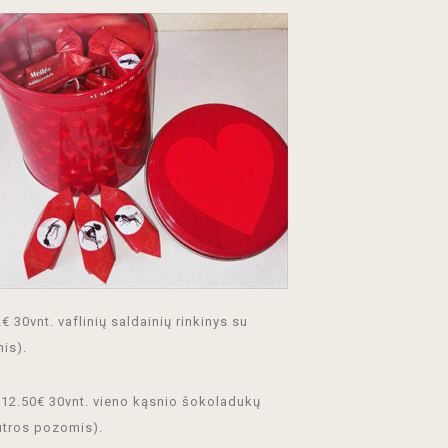
€ 30vnt. vaflinių saldainių rinkinys su
is).
12.50€ 30vnt. vieno kąsnio šokoladukų
utros pozomis).