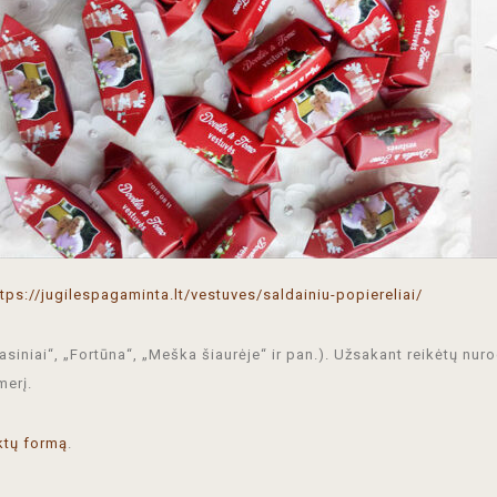
ttps://jugilespagaminta.lt/vestuves/saldainiu-popiereliai/
siniai“, „Fortūna“, „Meška šiaurėje“ ir pan.). Užsakant reikėtų nuro
merį.
ktų formą
.