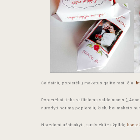
Saldainių popierėlių maketus galite rasti čia:
h
Popierėliai tinka vafliniams saldainiams („Anana
nurodyti norimą popierėlių kiekį bei maketo nu
Norėdami užsisakyti, susisiekite užpildę
konta