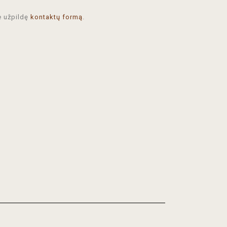
e užpildę
kontaktų formą
.