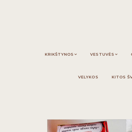
Skip
Skip
to
to
primary
main
navigation
content
KRIKŠTYNOS
VESTUVĖS
VELYKOS
KITOS Š