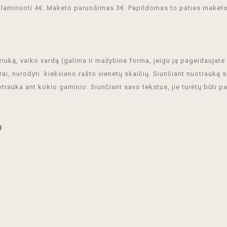
 laminuoti 4€. Maketo paruošimas 3€. Papildomas to paties maketo 
uką, vaiko vardą (galima ir mažybine forma, jeigu ją pageidaujate r
rai, nurodyti kiekvieno rašto vienetų skaičių. Siunčiant nuotrauką si
otrauka ant kokio gaminio. Siunčiant savo tekstus, jie turėtų būti p
ą
.