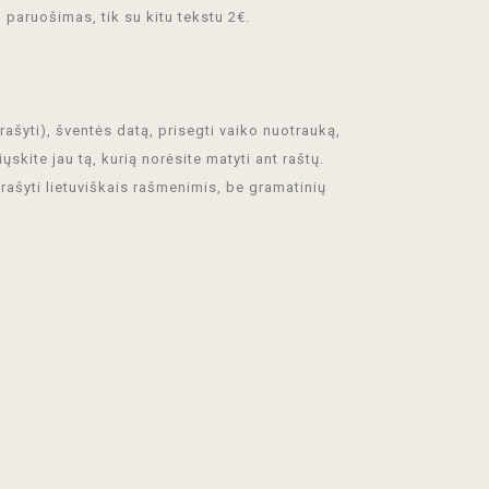
paruošimas, tik su kitu tekstu 2€.
ašyti), šventės datą, prisegti vaiko nuotrauką,
ųskite jau tą, kurią norėsite matyti ant raštų.
arašyti lietuviškais rašmenimis, be gramatinių