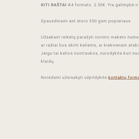
KITI RAŠTAI
A4 formato. 2.50€. Yra galimybė ir
Spausdinami ant storo 350 gsm popieriaus.
Užsakant reikėtų parašyti norimo maketo numeri
ar raštai bus skirti keliems, ar kiekvienam atski
Jeigu tai kelios nuotraukos, nurodykite kuri nu
klaidų.
Norėdami užsisakyti užpildykite
kontaktų form