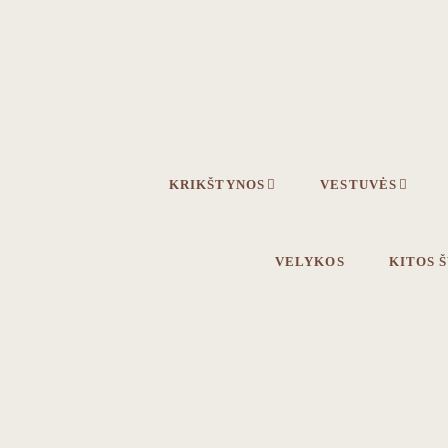
Skip
Skip
to
to
primary
main
navigation
content
KRIKŠTYNOS
VESTUVĖS
VELYKOS
KITOS 