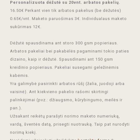
Personalizuota dėžutė su 20vnt. arbatos pakelių.
16.50€ Perkant vien tik arbatos pakelius (be dėžutės)
0.65€/vnt. Maketo paruošimas 3€. Individualaus maketo
sukūrimas 12€.
Dėžutė spausdinama ant storo 300 gsm popieriaus.
Arbatos pakeliai bei pakabėlės pagaminami tokio paties
dizaino, kaip ir dėžutė. Spausdinami ant 150 gsm
kreidinio popieriaus. Pakeliai susegami geležinėmis
kabėmis.
Yra galimybė pasirinkti arbatos rūšį (žalia, juodoji arba
vaisinė). Ant kiekvieno pakelio rašomi skirtingi
palinkėjimai (pvz.: džiaugsmo, kūrybingumo, meilės ir
pan.).
Užsakant reikėtų parašyti norimo maketo numeriuką,
vardą, šventės datą, prisegti nuotrauką. Taip pat nurodyti
norimą kiekį.