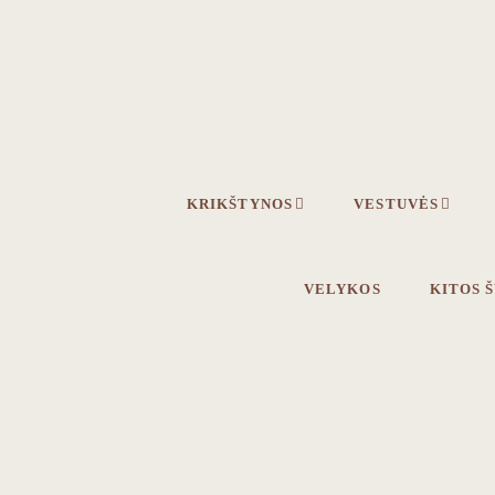
Skip
Skip
to
to
primary
main
navigation
content
KRIKŠTYNOS
VESTUVĖS
VELYKOS
KITOS 