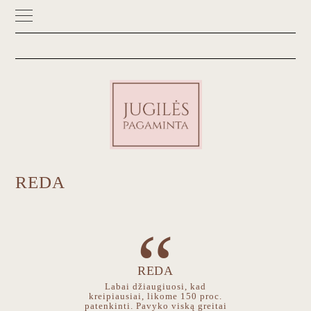
Skip
Skip
to
to
primary
main
navigation
content
REDA
REDA
Labai džiaugiuosi, kad
kreipiausiai, likome 150 proc.
patenkinti. Pavyko viską greitai