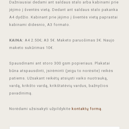
Dažniausiai dedami ant saldaus stalo arba kabinami prie
įėjimo į šventės vietą. Dedant ant saldaus stalo pakanka
A4 dydžio. Kabinant prie įėjimo į šventės vietą paprastai
kabinami didesnio, A3 formato.
KAINA:
A4 2.50€; A3 5€. Maketo paruošimas 3€. Naujo
maketo sukūrimas 10€.
Spausdinami ant storo 300 gsm popieriaus. Plakatai
būna atspausdinti, įsirėminti (jeigu to norėsite) reikės
patiems. Užsakant reikėtų atsiųsti vaiko nuotrauką,
vardą, krikšto vardą, krikštatėvių vardus, bažnyčios
pavadinimą.
Norėdami užsisakyti užpildykite
kontaktų formą
.