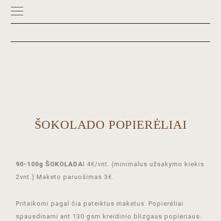
Skip
Skip
to
to
primary
main
navigation
content
ŠOKOLADO POPIERĖLIAI
90-100g ŠOKOLADA
I 4€/vnt. (minimalus užsakymo kiekis
2vnt.)
Maketo paruošimas 3€.
Pritaikomi pagal čia pateiktus maketus. Popierėliai
spausdinami ant 130 gsm kreidinio blizgaus popieriaus.