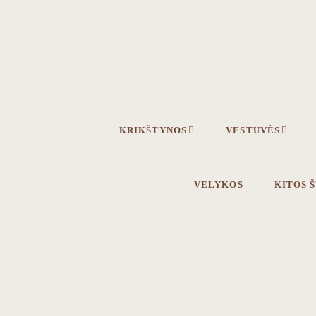
Skip
Skip
to
to
primary
main
navigation
content
KRIKŠTYNOS
VESTUVĖS
VELYKOS
KITOS 