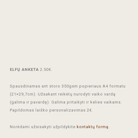
ELFŲ ANKETA
2.50€.
Spausdinamas ant storo 350gsm popieriaus A4 formatu
(21×29,7cm). Užsakant reikėtų nurodyti vaiko vardą
(galima ir pavardę). Galima pritaikyti ir kelies vaikams.
Papildomas laiško personalizavimas 2€.
Norėdami užsisakyti užpildykite
kontaktų formą
.