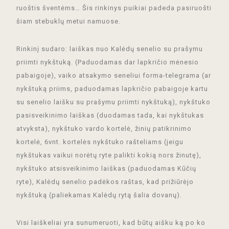
ruoštis šventėms… Šis rinkinys puikiai padeda pasiruošti
šiam stebuklų metui namuose.
Rinkinį sudaro: laiškas nuo Kalėdų senelio su prašymu
priimti nykštuką. (Paduodamas dar lapkričio mėnesio
pabaigoje), vaiko atsakymo seneliui forma-telegrama (ar
nykštuką priims, paduodamas lapkričio pabaigoje kartu
su senelio laišku su prašymu priimti nykštuką), nykštuko
pasisveikinimo laiškas (duodamas tada, kai nykštukas
atvyksta), nykštuko vardo kortelė, žinių patikrinimo
kortelė, 6vnt. kortelės nykštuko rašteliams (jeigu
nykštukas vaikui norėtų ryte palikti kokią nors žinutę),
nykštuko atsisveikinimo laiškas (paduodamas Kūčių
ryte), Kalėdų senelio padėkos raštas, kad prižiūrėjo
nykštuką (paliekamas Kalėdų rytą šalia dovanų).
Visi laiškeliai yra sunumeruoti, kad būtų aišku ką po ko