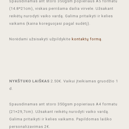
Spausdinamas ant storo 350gsm popieriaus A5 formatu
(14.8*21cm), viskas perrišama dailia virvele. Užsakant
reikėtų nurodyti vaiko vardą. Galima pritaikyti ir kelies
vaikams (kaina koreguojasi pagal sudėtį).
Norėdami užsisakyti užpildykite
kontaktų formą
.
NYKŠTUKO LAIŠKAS
2.50€. Vaikui įteikiamas gruodžio 1
d.
Spausdinamas ant storo 350gsm popieriaus A4 formatu
(21×29,7cm). Užsakant reikėtų nurodyti vaiko vardą.
Galima pritaikyti ir kelies vaikams. Papildomas laiško
personalizavimas 2€.