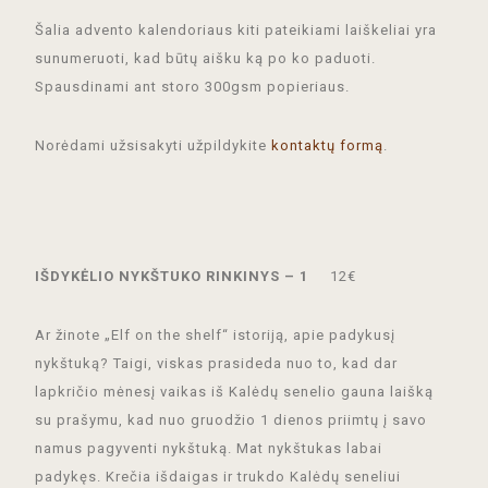
Šalia advento kalendoriaus kiti pateikiami laiškeliai yra
sunumeruoti, kad būtų aišku ką po ko paduoti.
Spausdinami ant storo 300gsm popieriaus.
Norėdami užsisakyti užpildykite
kontaktų formą
.
IŠDYKĖLIO NYKŠTUKO RINKINYS – 1
12€
Ar žinote „Elf on the shelf“ istoriją, apie padykusį
nykštuką? Taigi, viskas prasideda nuo to, kad dar
lapkričio mėnesį vaikas iš Kalėdų senelio gauna laišką
su prašymu, kad nuo gruodžio 1 dienos priimtų į savo
namus pagyventi nykštuką. Mat nykštukas labai
padykęs. Krečia išdaigas ir trukdo Kalėdų seneliui