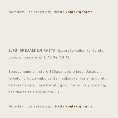
Norėdami užsisakyti užpildykite
kontaktų formą
.
ELFŲ ĮSPĖJAMIEJI RAŠTAI
(paprašo vaiko, kur turėtų
daugiau pasistengti). A5 3€, A4 4€
Spausdinami ant storo 350gsm popieriaus. Užsakant
reikėtų nurodyti vaiko vardą ir sakinuką, kur elfai norėtų,
kad šis daugiau pasistengtų (pvz.: nenori valytis dantų,
nesidalina žaislais su broliu).
Norėdami užsisakyti užpildykite
kontaktų formą
.