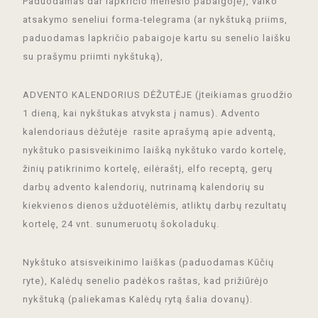
Paduodamas dar lapkričio mėnesio pabaigoje), vaiko
atsakymo seneliui forma-telegrama (ar nykštuką priims,
paduodamas lapkričio pabaigoje kartu su senelio laišku
su prašymu priimti nykštuką),
ADVENTO KALENDORIUS DĖŽUTĖJE (įteikiamas gruodžio
1 dieną, kai nykštukas atvyksta į namus). Advento
kalendoriaus dėžutėje rasite aprašymą apie adventą,
nykštuko pasisveikinimo laišką nykštuko vardo kortelę,
žinių patikrinimo kortelę, eilėraštį, elfo receptą, gerų
darbų advento kalendorių, nutrinamą kalendorių su
kiekvienos dienos užduotėlėmis, atliktų darbų rezultatų
kortelę, 24 vnt. sunumeruotų šokoladukų.
Nykštuko atsisveikinimo laiškas (paduodamas Kūčių
ryte), Kalėdų senelio padėkos raštas, kad prižiūrėjo
nykštuką (paliekamas Kalėdų rytą šalia dovanų).