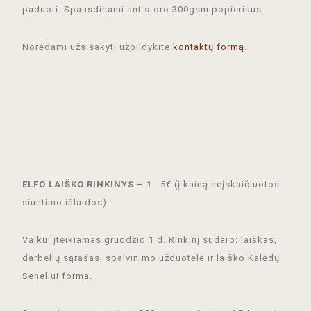
paduoti. Spausdinami ant storo 300gsm popieriaus.
Norėdami užsisakyti užpildykite
kontaktų formą
.
ELFO LAIŠKO RINKINYS – 1
5€ (į kainą neįskaičiuotos
siuntimo išlaidos).
Vaikui įteikiamas gruodžio 1 d. Rinkinį sudaro: laiškas,
darbelių sąrašas, spalvinimo užduotėlė ir laiško Kalėdų
Seneliui forma.