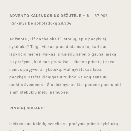
ADVENTO KALENDORIUS DĖŽUTĖJE – 8
37.90€
Rinkinys be šokoladukų 28.30€
Ar žinote „Elf on the shelf“ istoriją, apie padykusį
nykštuką? Taigi, viskas prasideda nuo to, kad dar
lapkričio mėnesį vaikas iš Kalėdų senelio gauna laišką
su prašymu, kad nuo gruodžio 1 dienos priimtų į savo
namus pagyventi nykštuką. Mat nykštukas labai
padykęs. Krečia išdaigas ir trukdo Kalėdų seneliui
ruoštis šventėms… Šis rinkinys puikiai padeda pasiruošti
šiam stebuklų metui namuose.
RINKINĮ SUDARO:
laiškas nuo Kalėdų senelio su prašymu priimti nykštuką.