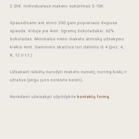
2.50€. Individualaus maketo sukūrimas 5-10€.
Spausdinami ant storo 350 gsm popieriaus dvipuse
spauda. Viduje yra 4vnt. 5gramų šokoladukai. 62%
šokoladas. Minimalus vieno maketo atvirukų užsakymo
kiekis 4vnt. Gaminimo skaičius turi dalintis iš 4 (pvz. 4,
8, 12 ir t.t.).
Užsakant reikėtų nurodyti maketo numerį, norimą kiekį ir
užrašus (jeigu juos norėsite keisti).
Norėdami užsisakyti užpildykite
kontaktų formą
.