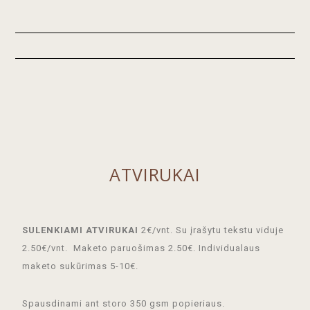
Skip
Skip
to
to
primary
main
navigation
content
ATVIRUKAI
SULENKIAMI ATVIRUKAI
2€/vnt. Su įrašytu tekstu viduje
2.50€/vnt.
Maketo paruošimas 2.50€. Individualaus
maketo sukūrimas 5-10€.
Spausdinami ant storo 350 gsm popieriaus.